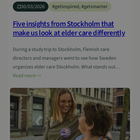
in practice. Together with In4Care Community vzw, we
30/03/2026
#getinspired
, 
#getsmarter
will continue to build a strong In4Care group and
ecosystem in which innovation does…
Five insights from Stockholm that
make us look at elder care differently
During a study trip to Stockholm, Flemish care
directors and managers went to see how Sweden
organizes elder care Stockholm. What stands out
when you take a closer look at a different care system?
Read more
And what insights do we take back to Flanders? The
initiative for this study tour came from the working
group TOI…