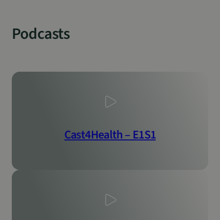
sp_t
1 jaar
Spotify Inc.
.spotify.com
Podcasts
VISITOR_PRIVACY_METADATA
5 maanden 4
YouTube
weken
.youtube.com
Cast4Health – E1S1