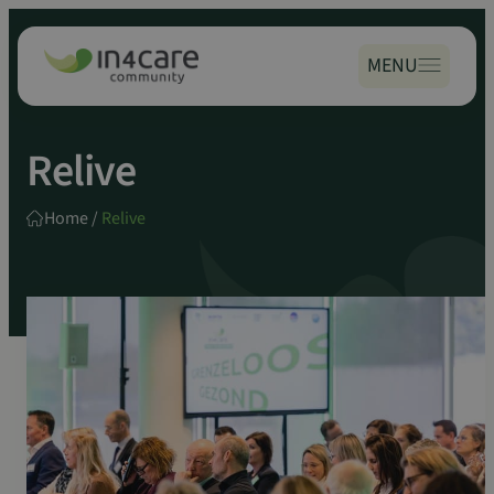
Zoeken
Spring
naar:
naar
MENU
inhoud
Relive
Home
/
Relive