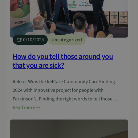
10/10/2024
Uncategorized
How do you tell those around you
that you are sick?
Rekker Wins the In4Care Community Care Finding
2024 with innovative project for people with
Parkinson’s. Finding the right words to tell those
around you that you are ill is often difficult, especially
Read more
with a disease such as Parkinson’s. This neurological
disorder not only affects the daily lives of people with
Parkinson’s, but also raises challenges…