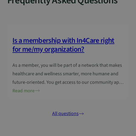
Frequently Asked Questions
kernfunctionaliteiten van de website mogelijk, zoals
gebruikersaanmelding en accountbeheer. De
website kan niet goed worden gebruikt zonder de
strikt noodzakelijke cookies.
Aanbieder
/
Naam
Vervaldatum
Domein
Is a membership with In4Care right
sp_landing
1 dag
Spotify Inc.
.spotify.com
for me/my organization?
As a member, you will be part of a network that makes
healthcare and wellness smarter, more humane and
CookieScriptConsent
4 weken 2
CookieScript
future-oriented. You get access to our community app,
dagen
www.in4care.be
meet inspiring colleagues and discover new projects,
Read more
tools and events.In short: together we are building the
Health System of the Future.
All questions
Google Privacy Policy