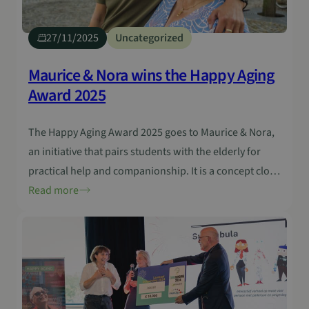
27/11/2025
Uncategorized
Maurice & Nora wins the Happy Aging
Award 2025
The Happy Aging Award 2025 goes to Maurice & Nora,
an initiative that pairs students with the elderly for
practical help and companionship. It is a concept close
to everyday life and shows how humanity can be a
Read more
powerful form of innovation. The need for more
connection is clear. Last year’s Happy Aging Award
went…