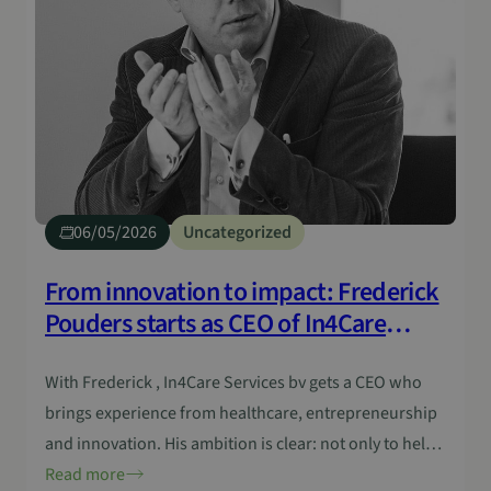
06/05/2026
Uncategorized
From innovation to impact: Frederick
Pouders starts as CEO of In4Care
Services bv
With Frederick , In4Care Services bv gets a CEO who
brings experience from healthcare, entrepreneurship
and innovation. His ambition is clear: not only to help
develop innovations, but also to make them effective
Read more