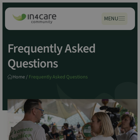
Zoeken
Spring
naar:
naar
MENU
inhoud
Frequently Asked
Questions
Home
/
Frequently Asked Questions