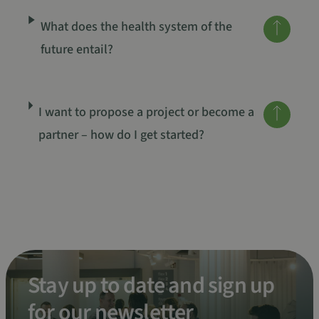
What does the health system of the
Google Privacy Policy
future entail?
sp_t
1 jaar
Spotify Inc.
.spotify.com
I want to propose a project or become a
partner – how do I get started?
VISITOR_PRIVACY_METADATA
5 maanden 4
YouTube
weken
.youtube.com
Stay up to date and sign up
for our newsletter