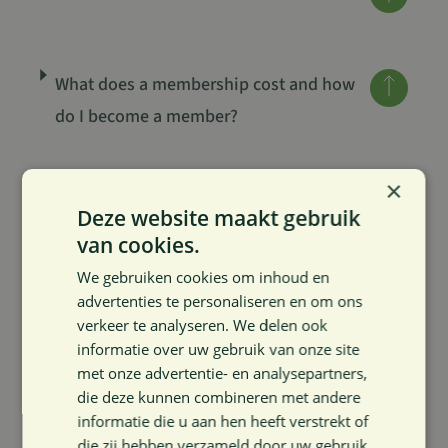
What does a membership cost and how
do I become a member?
×
Deze website maakt gebruik
van cookies.
Activities
We gebruiken cookies om inhoud en
advertenties te personaliseren en om ons
In4Care Community organizes inspiring meetings where
verkeer te analyseren. We delen ook
knowledge, innovation and people come together – from
informatie over uw gebruik van onze site
met onze advertentie- en analysepartners,
small-scale sessions to large flagship events.
die deze kunnen combineren met andere
informatie die u aan hen heeft verstrekt of
How can I register for an In4Care
die zij hebben verzameld door uw gebruik