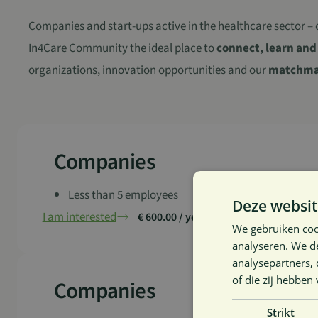
Companies and start-ups active in the healthcare sector – o
In4Care Community the ideal place to
connect, learn and
organizations, innovation opportunities and our
matchma
Companies
Less than 5 employees
Deze websit
I am interested
€ 600.00 / year (excluding VAT)
We gebruiken coo
analyseren. We de
analysepartners,
of die zij hebbe
Companies
Strikt