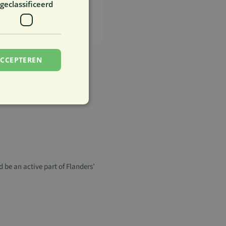
geclassificeerd
ing VAT)
ACCEPTEREN
rd
elding en
 be an active part of Flanders’
eïntegreerde
lteert niet in een
ookie-Script.com-
ezoekers te
ie-Script.com is