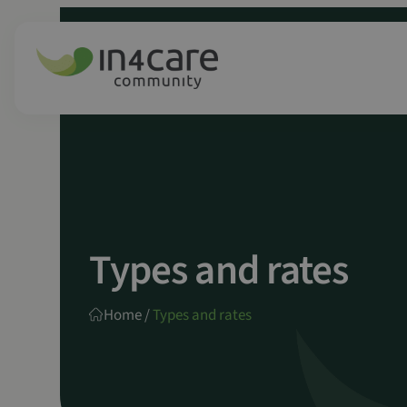
Spring
naar
inhoud
Types and rates
Home
/
Types and rates