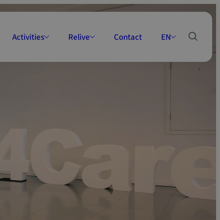
Activities
Relive
Contact
EN
Events
News
NL
ber
Courses
Retrospective
Pilots Tables
Frequently Asked Questions
Care finding
Podcasts
Healthcare system