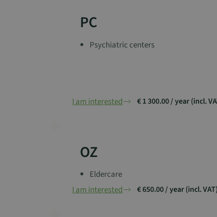
PC
Psychiatric centers
I am interested
€ 1 300.00 / year (incl. V
OZ
Eldercare
I am interested
€ 650.00 / year (incl. VAT