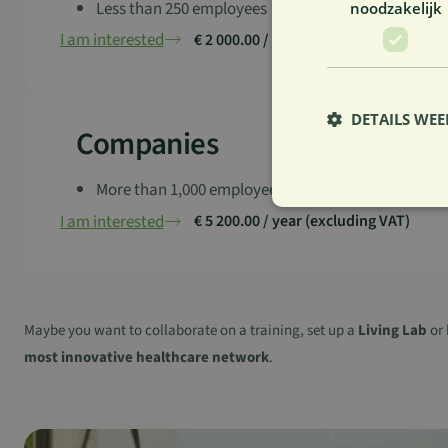
Less than 250 employees
noodzakelijk
I am interested
€ 2 000.00 / year (excluding VAT)
DETAILS WE
Companies
More than 1,000 employees
I am interested
S
€ 5 200.00 / year (excluding VAT)
Strikt noodzakelijke
accountbeheer. De we
Naam
Maybe you want to collaborate on a training, set up a
Living Lab
or 
sp_landing
most innovative healthcare network
.
CookieScriptConse