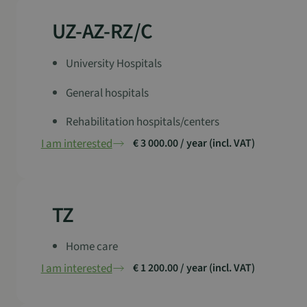
UZ-AZ-RZ/C
University Hospitals
General hospitals
Rehabilitation hospitals/centers
I am interested
€ 3 000.00 / year (incl. VAT)
TZ
Home care
I am interested
€ 1 200.00 / year (incl. VAT)