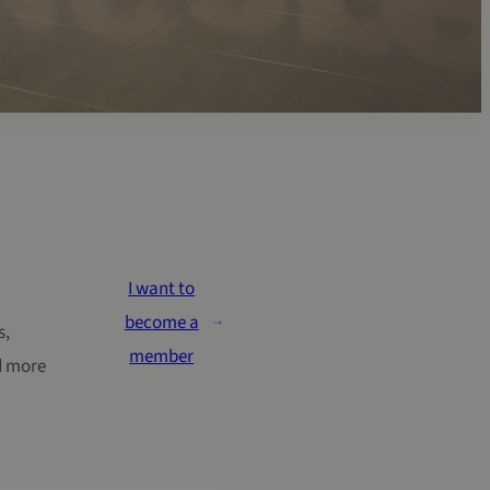
Living Lab
I want to
become a
s,
member
d more