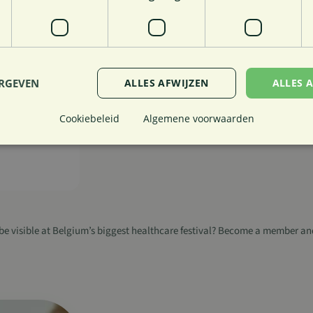
Less than 1,000 employees
I am interested
€ 3 100.00 / year (exclud
ERGEVEN
ALLES AFWIJZEN
ALLES 
Cookiebeleid
Algemene voorwaarden
trikt noodzakelijk
Prestatie
Targeting
Functioneel
Niet-geclassificee
 cookies maken de kernfunctionaliteiten van de website mogelijk, zoals gebruikersaanm
bsite kan niet goed worden gebruikt zonder de strikt noodzakelijke cookies.
Aanbieder
/
Vervaldatum
Omschrijving
Domein
be visible at Belgium’s biggest healthcare festival? Become a member and
1 dag
Vereist om de functionaliteit van de g
Spotify Inc.
Spotify-plug-in te garanderen. Dit resu
.spotify.com
cross-site functionaliteit.
nt
4 weken 2
Deze cookie wordt gebruikt door de C
CookieScript
dagen
service om de cookievoorkeuren van b
www.in4care.be
onthouden. De cookie-banner van Cook
noodzakelijk om correct te werken.