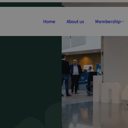
Zoeken
naar:
Home
About us
Membership
Types and rates
Become a mem