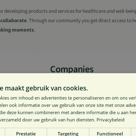
r developing products and services for healthcare and well-being 
 collaborate
. Through our community you get direct access to h
king moments
.
Companies
Less than 50 employees
e maakt gebruik van cookies.
I am interested
€ 1 350.00 / year (exclud
kies om inhoud en advertenties te personaliseren en om ons ver
len ook informatie over uw gebruik van onze site met onze adver
 die deze kunnen combineren met andere informatie die u aan hen
n verzameld door uw gebruik van hun diensten.
Privacybeleid
Companies
Prestatie
Targeting
Functioneel