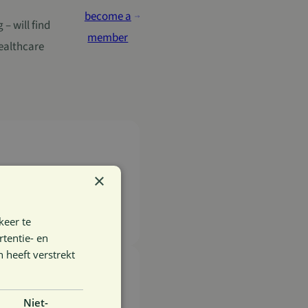
become a
– will find
member
ealthcare
×
ing VAT)
keer te
tentie- en
 heeft verstrekt
Niet-