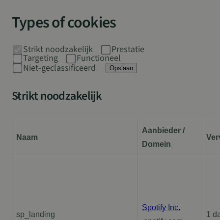
Types of cookies
Strikt noodzakelijk
Prestatie
Targeting
Functioneel
Niet-geclassificeerd
Opslaan
Strikt noodzakelijk
Aanbieder /
Naam
Ver
Domein
Spotify Inc.
sp_landing
1 d