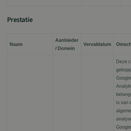
Prestatie
Aanbieder
Naam
Vervaldatum
Omschr
/ Domein
Deze c
gekopp
Google
Analyti
belang
is van
algeme
analys
Google