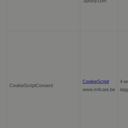
.spotify.com
CookieScript
4 w
CookieScriptConsent
www.in4care.be
dag