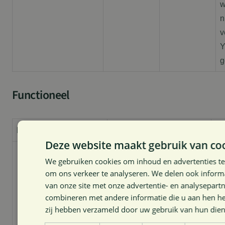
w
n
v
Y
g
Functioneel
Naam
Aanbieder / Domein
Ve
Deze website maakt gebruik van coo
We gebruiken cookies om inhoud en advertenties te
om ons verkeer te analyseren. We delen ook inform
van onze site met onze advertentie- en analysepart
combineren met andere informatie die u aan hen hee
zij hebben verzameld door uw gebruik van hun die