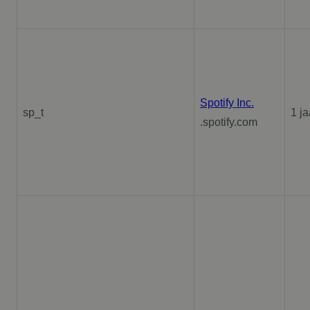
Spotify Inc.
sp_t
1 ja
.spotify.com