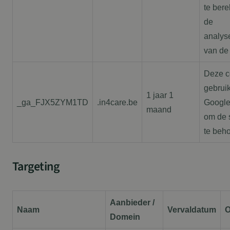
te ber
de
analys
van de 
Deze c
gebruik
1 jaar 1
_ga_FJX5ZYM1TD
.in4care.be
Google
maand
om de 
te beh
Targeting
Aanbieder /
Naam
Vervaldatum
O
Domein