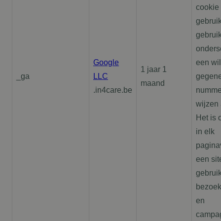
cookie
gebrui
gebruik
onders
Google
een wil
1 jaar 1
_ga
LLC
gegene
maand
.in4care.be
nummer
wijzen 
Het is
in elk
pagina
een sit
gebrui
bezoeke
en
campa