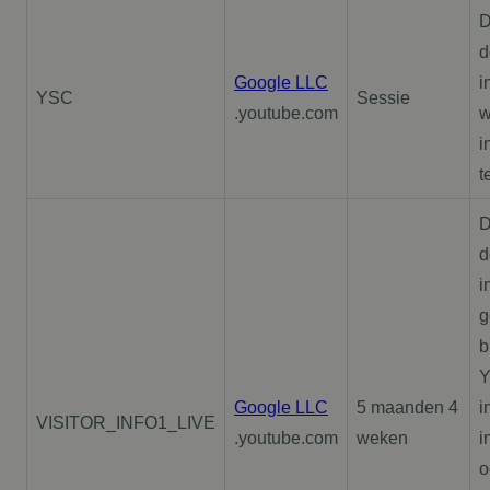
D
d
Google LLC
i
YSC
Sessie
.youtube.com
w
i
t
D
d
i
g
b
Y
Google LLC
5 maanden 4
i
VISITOR_INFO1_LIVE
.youtube.com
weken
i
o