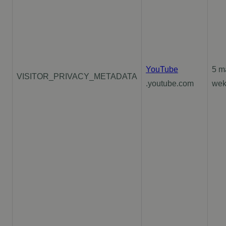
YouTube
5 m
VISITOR_PRIVACY_METADATA
.youtube.com
we