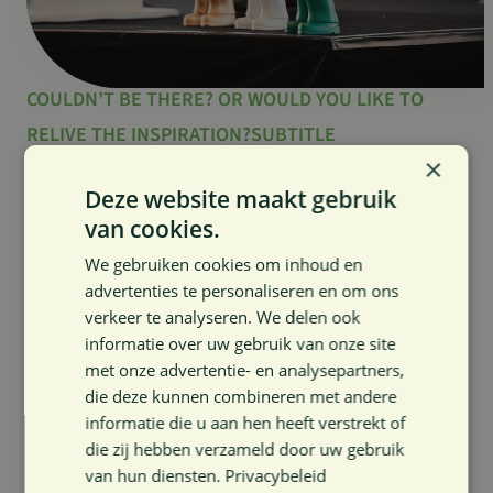
COULDN’T BE THERE? OR WOULD YOU LIKE TO
RELIVE THE INSPIRATION?SUBTITLE
×
Watch recordings of our events,
Deze website maakt gebruik
webinars and community
van cookies.
moments here.
We gebruiken cookies om inhoud en
advertenties te personaliseren en om ons
Webinar:
verkeer te analyseren. We delen ook
informatie over uw gebruik van onze site
From healthcare innovation to award winner
met onze advertentie- en analysepartners,
die deze kunnen combineren met andere
Events:
informatie die u aan hen heeft verstrekt of
die zij hebben verzameld door uw gebruik
Recording Kick-off event 2026
van hun diensten.
Privacybeleid