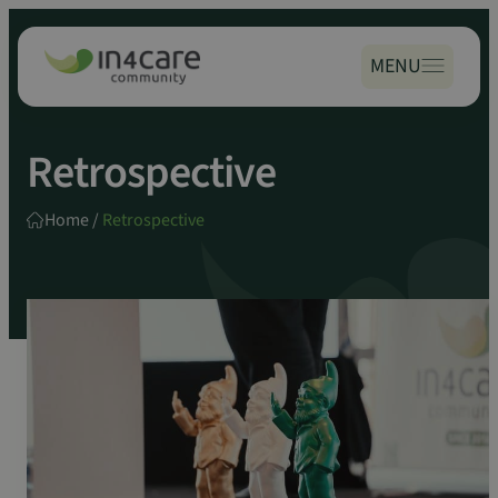
Zoeken
Spring
naar:
naar
MENU
inhoud
Retrospective
Home
/
Retrospective