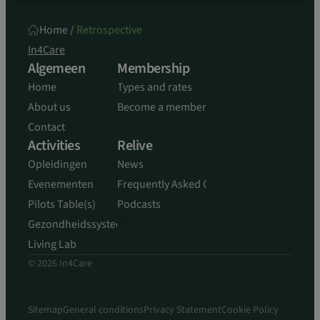
Functioneel
Niet-geclassificeerd
Home
/
Retrospective
Strikt noodzakelijke cookies maken de
In4Care
kernfunctionaliteiten van de website mogelijk, zoals
gebruikersaanmelding en accountbeheer. De
Algemeen
Membership
website kan niet goed worden gebruikt zonder de
strikt noodzakelijke cookies.
Home
Types and rates
Aanbieder
/
About us
Become a member
Naam
Vervaldatum
Domein
Contact
sp_landing
1 dag
Spotify Inc.
Activities
Relive
.spotify.com
Opleidingen
News
Evenementen
Frequently Asked Questions
Pilots Table(s)
Podcasts
Gezondheidssysteem
CookieScriptConsent
4 weken 2
CookieScript
Living Lab
dagen
www.in4care.be
© 2026 In4Care
Sitemap
General conditions
Privacy Statement
Cookie Policy