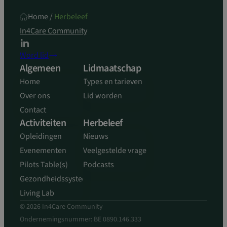
Home
/
Herbeleef
In4Care Community
Word lid
Algemeen
Lidmaatschap
Home
Types en tarieven
Over ons
Lid worden
Contact
Activiteiten
Herbeleef
Opleidingen
Nieuws
Evenementen
Veelgestelde vragen
Pilots Table(s)
Podcasts
Gezondheidssysteem
Living Lab
© 2026 In4Care Community
Ondernemingsnummer: BE 0890.146.333