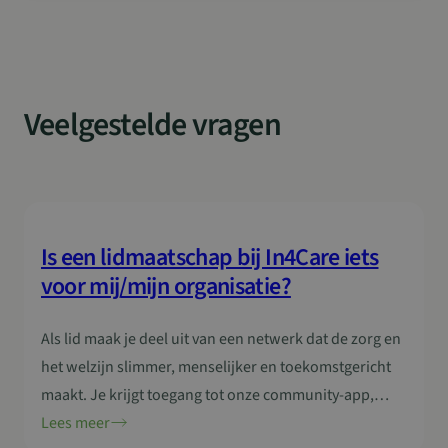
Functioneel
Niet-geclassificeerd
een partner te zoeken voor de ontwikkeling van een
innovatief bed: zwaar genoeg…
Strikt noodzakelijke cookies maken de
kernfunctionaliteiten van de website mogelijk, zoals
gebruikersaanmelding en accountbeheer. De
website kan niet goed worden gebruikt zonder de
strikt noodzakelijke cookies.
Veelgestelde vragen
Aanbieder
/
Naam
Vervaldatum
Domein
sp_landing
1 dag
Spotify Inc.
.spotify.com
Is een lidmaatschap bij In4Care iets
voor mij/mijn organisatie?
CookieScriptConsent
4 weken 2
CookieScript
Als lid maak je deel uit van een netwerk dat de zorg en
dagen
www.in4care.be
het welzijn slimmer, menselijker en toekomstgericht
maakt. Je krijgt toegang tot onze community-app,
ontmoet inspirerende collega’s en ontdekt nieuwe
Lees meer