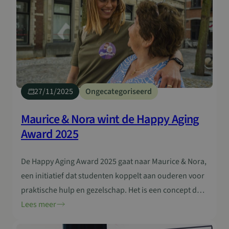
vanuit de werkgroep TOI (Thuiszorg Ondersteunende
Initiatieven). In4Care organiseerde de studiereis
samen met Zorg…
27/11/2025
Ongecategoriseerd
Maurice & Nora wint de Happy Aging
Award 2025
De Happy Aging Award 2025 gaat naar Maurice & Nora,
een initiatief dat studenten koppelt aan ouderen voor
praktische hulp en gezelschap. Het is een concept dat
dicht bij het dagelijkse leven staat en toont hoe
Lees meer
menselijkheid een krachtige vorm van innovatie kan