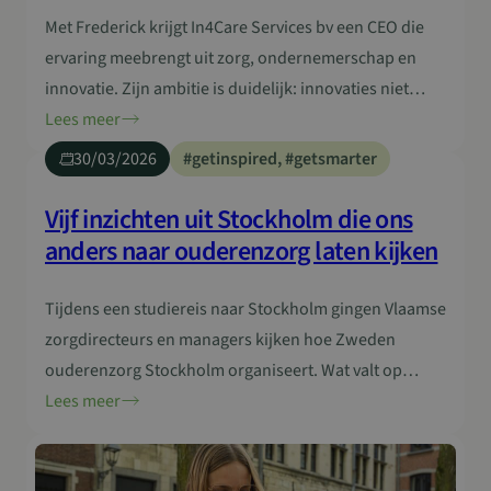
In4Care Services bv
Met Frederick krijgt In4Care Services bv een CEO die
ervaring meebrengt uit zorg, ondernemerschap en
innovatie. Zijn ambitie is duidelijk: innovaties niet
alleen helpen ontwikkelen, maar ze ook effectief laten
Lees meer
landen in de praktijk. Samen met In4Care Community
30/03/2026
#getinspired
, 
#getsmarter
vzw bouwen we zo verder aan een sterke In4Care
groep en ecosysteem waarin innovatie niet stopt bij
Vijf inzichten uit Stockholm die ons
een idee,…
anders naar ouderenzorg laten kijken
Tijdens een studiereis naar Stockholm gingen Vlaamse
zorgdirecteurs en managers kijken hoe Zweden
ouderenzorg Stockholm organiseert. Wat valt op
wanneer je een ander zorgsysteem van dichtbij
Lees meer
bekijkt? En welke inzichten nemen we mee naar
Vlaanderen? Het initiatief voor deze studiereis kwam