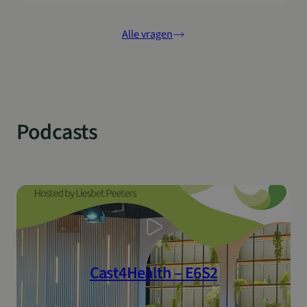
projecten, tools en events.Kortom: samen bouwen we
Google Privacy Policy
aan het Gezondheidssysteem van de Toekomst.
Alle vragen
sp_t
1 jaar
Spotify Inc.
.spotify.com
Podcasts
VISITOR_PRIVACY_METADATA
5 maanden 4
YouTube
weken
.youtube.com
Cast4Health – E6S2