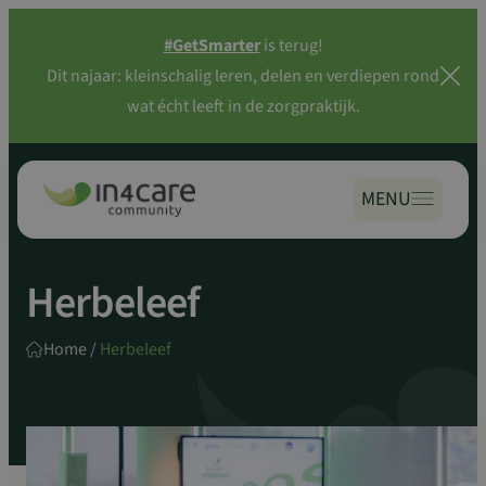
Zoeken
Spring
naar:
#GetSmarter
is terug!
naar
Dit najaar: kleinschalig leren, delen en verdiepen rond
inhoud
wat écht leeft in de zorgpraktijk.
MENU
Herbeleef
Home
/
Herbeleef