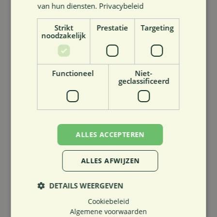
van hun diensten.
Privacybeleid
Strikt
Prestatie
Targeting
Cast4Health – E6S1
noodzakelijk
Functioneel
Niet-
geclassificeerd
Cast4Health – E5S1
ALLES ACCEPTEREN
ALLES AFWIJZEN
DETAILS WEERGEVEN
Cookiebeleid
Algemene voorwaarden