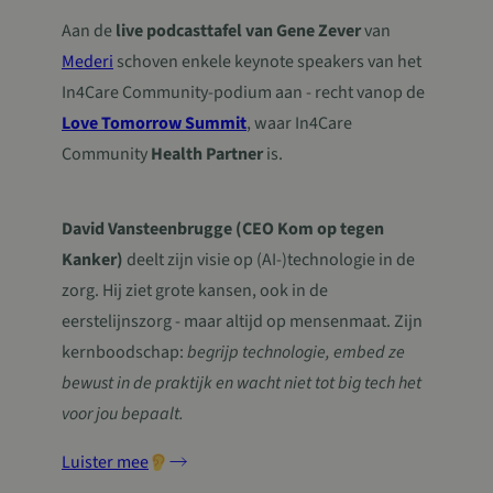
gebruikers
_cfuvid
.challenges.cloudflare.com
Sessie
door een
bij te hou
Aan de
live podcasttafel van Gene Zever
van
willekeurig
YouTube-vi
gegenereerd
in sites zijn
Mederi
schoven enkele keynote speakers van het
nummer toe te
ingesloten;
wijzen als klant-ID
ook bepale
In4Care Community-podium aan - recht vanop de
Het is opgenome
websitebez
in elk
nieuwe of 
Love Tomorrow Summit
, waar In4Care
paginaverzoek op
versie van 
een site en wordt
YouTube-in
Community
Health Partner
is.
gebruikt om
gebruikt.
bezoekers-, sessie
en
campagnegegeve
te berekenen voo
David Vansteenbrugge (CEO Kom op tegen
de
analyserapporten
Kanker)
deelt zijn visie op (AI-)technologie in de
van de site.
zorg. Hij ziet grote kansen, ook in de
_ga_FJX5ZYM1TD
.in4care.be
1 jaar 1
Deze cookie word
maand
gebruikt door
eerstelijnszorg - maar altijd op mensenmaat. Zijn
Google Analytics
om de sessiestatu
kernboodschap:
begrijp technologie, embed ze
te behouden.
bewust in de praktijk en wacht niet tot big tech het
voor jou bepaalt.
Luister mee