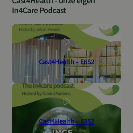
Cast4Health - onze eigen
In4Care Podcast
Cast4Health – E6S2
Cast4Health – E3S2