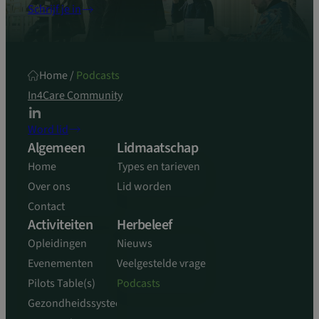
Schrijf je in
Home
/
Podcasts
In4Care Community
Word lid
Algemeen
Lidmaatschap
Home
Types en tarieven
Over ons
Lid worden
Contact
Activiteiten
Herbeleef
Opleidingen
Nieuws
Evenementen
Veelgestelde vragen
Pilots Table(s)
Podcasts
Gezondheidssysteem