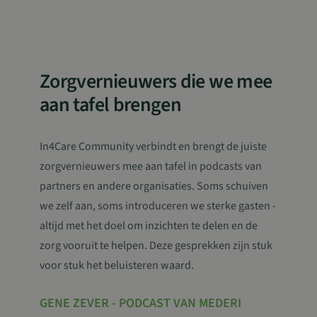
Zorgvernieuwers die we mee
aan tafel brengen
Naam
Aanbieder
Aanbieder
/
/
Domein
Vervaldat
In4Care Community verbindt en brengt de juiste
Naam
Vervaldatum
Omschrijving
Aanbieder
Domein
Naam
Vervaldatum
Omschrijving
wp-
Sessie
OnTheGoSystems Ltd.
zorgvernieuwers mee aan tafel in podcasts van
/
Domein
wpml_current_language
www.in4care.be
__Secure-
.youtube.com
5 maanden 4
partners en andere organisaties. Soms schuiven
ROLLOUT_TOKEN
weken
_ga
1 jaar 1
Deze cookienaam
Google
Aanbieder
/
Naam
Vervaldatum
Omschrijvi
maand
is gekoppeld aan
LLC
Domein
we zelf aan, soms introduceren we sterke gasten -
Google Universal
.in4care.be
Analytics - wat ee
YSC
Sessie
Deze cooki
Google LLC
altijd met het doel om inzichten te delen en de
belangrijke updat
door YouT
.youtube.com
is van de meer
ingesteld 
zorg vooruit te helpen. Deze gesprekken zijn stuk
algemeen
weergaven
gebruikte
ingesloten 
voor stuk het beluisteren waard.
analyseservice va
te houden.
Google. Deze
cookie wordt
VISITOR_INFO1_LIVE
5 maanden 4
Deze cooki
Google LLC
gebruikt om unie
weken
door YouT
GENE ZEVER - PODCAST VAN MEDERI
.youtube.com
gebruikers te
ingesteld 
onderscheiden