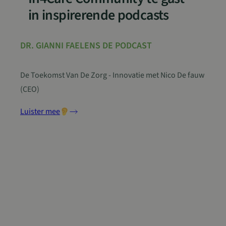
in inspirerende podcasts
Google Privacy Policy
DR. GIANNI FAELENS DE PODCAST
sp_t
1 jaar
Spotify Inc.
.spotify.com
De Toekomst Van De Zorg - Innovatie met Nico De fauw
(CEO)
Luister mee
VISITOR_PRIVACY_METADATA
5 maanden 4
YouTube
weken
.youtube.com