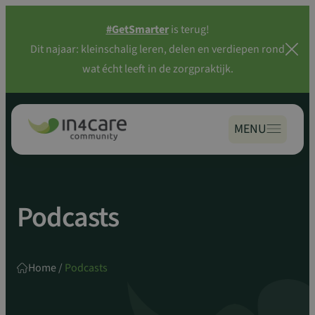
Zoeken
Spring
naar:
#GetSmarter
is terug!
naar
Dit najaar: kleinschalig leren, delen en verdiepen rond
inhoud
wat écht leeft in de zorgpraktijk.
MENU
Podcasts
Home
/
Podcasts