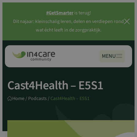
Zoeken
Spring
naar:
#GetSmarter
is terug!
naar
Dit najaar: kleinschalig leren, delen en verdiepen rond
inhoud
wat écht leeft in de zorgpraktijk.
MENU
Cast4Health – E5S1
Home
/
Podcasts
/
Cast4Health – E5S1