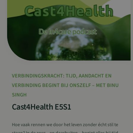
VERBINDINGSKRACHT: TIJD, AANDACHT EN
VERBINDING BEGINT BIJ ONSZELF – MET BINU
SINGH
Cast4Health E5S1
Hoe vaak rennen we door het leven zonder écht stil te
staan? In de zorg – en daarbuiten – begint alles bij tijd,