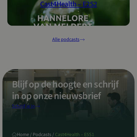
Cast4Health – E2S2
CookieScriptConsent
4 weken 2
CookieScript
dagen
www.in4care.be
Alle podcasts
Google Privacy Policy
Blijf op de hoogte en schrijf
sp_t
1 jaar
Spotify Inc.
.spotify.com
in op onze nieuwsbrief
Schrijf je in
VISITOR_PRIVACY_METADATA
5 maanden 4
YouTube
weken
.youtube.com
Home
/
Podcasts
/
Cast4Health – E5S1