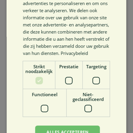
advertenties te personaliseren en om ons
verkeer te analyseren. We delen ook
informatie over uw gebruik van onze site
Terug naar overzicht
met onze advertentie- en analysepartners,
die deze kunnen combineren met andere
informatie die u aan hen heeft verstrekt of
die zij hebben verzameld door uw gebruik
van hun diensten.
Privacybeleid
Strikt
Prestatie
Targeting
noodzakelijk
Cast4Health - onze eigen
In4Care podcast.
Functioneel
Niet-
geclassificeerd
ALLES ACCEPTEREN