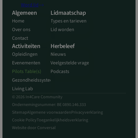
kernfunctionaliteiten van de website mogelijk, zoals
Word lid
gebruikersaanmelding en accountbeheer. De
Algemeen
Lidmaatschap
website kan niet goed worden gebruikt zonder de
strikt noodzakelijke cookies.
Home
Types en tarieven
Aanbieder
/
Over ons
Lid worden
Naam
Vervaldatum
Domein
Contact
sp_landing
1 dag
Spotify Inc.
Activiteiten
Herbeleef
.spotify.com
Opleidingen
Nieuws
Evenementen
Veelgestelde vragen
Pilots Table(s)
Podcasts
Gezondheidssysteem
CookieScriptConsent
4 weken 2
CookieScript
Living Lab
dagen
www.in4care.be
© 2026 In4Care Community
Ondernemingsnummer: BE 0890.146.333
Sitemap
Algemene voorwaarden
Privacyverklaring
Cookie Policy
Toegankelijkheidsverklaring
Website door
Conversal
Google Privacy Policy