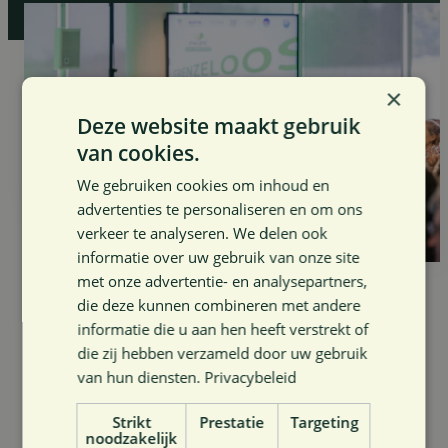
×
Deze website maakt gebruik
van cookies.
We gebruiken cookies om inhoud en
advertenties te personaliseren en om ons
verkeer te analyseren. We delen ook
informatie over uw gebruik van onze site
met onze advertentie- en analysepartners,
die deze kunnen combineren met andere
Alle
Antwerpen
Limburg
informatie die u aan hen heeft verstrekt of
die zij hebben verzameld door uw gebruik
Oost-Vlaanderen
Vlaams-Brabant
van hun diensten.
Privacybeleid
West-Vlaanderen
Strikt
Prestatie
Targeting
noodzakelijk