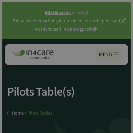
Zoeken
Spring
naar:
#GetSmarter
is terug!
naar
Dit najaar: kleinschalig leren, delen en verdiepen rond
inhoud
wat écht leeft in de zorgpraktijk.
MENU
Pilots Table(s)
Home
/
Pilots Tables