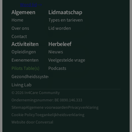
kernfunctionaliteiten van de website mogelijk, zoals
Word lid
gebruikersaanmelding en accountbeheer. De
Algemeen
Lidmaatschap
website kan niet goed worden gebruikt zonder de
strikt noodzakelijke cookies.
Home
Types en tarieven
Aanbieder
/
Over ons
Lid worden
Naam
Vervaldatum
Domein
Contact
sp_landing
1 dag
Spotify Inc.
Activiteiten
Herbeleef
.spotify.com
Opleidingen
Nieuws
Evenementen
Veelgestelde vragen
Pilots Table(s)
Podcasts
Gezondheidssysteem
CookieScriptConsent
4 weken 2
CookieScript
Living Lab
dagen
www.in4care.be
© 2026 In4Care Community
Ondernemingsnummer: BE 0890.146.333
Sitemap
Algemene voorwaarden
Privacyverklaring
Cookie Policy
Toegankelijkheidsverklaring
Website door
Conversal
Google Privacy Policy