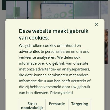
×
Deze website maakt gebruik
van cookies.
We gebruiken cookies om inhoud en
advertenties te personaliseren en om ons
verkeer te analyseren. We delen ook
informatie over uw gebruik van onze site
met onze advertentie- en analysepartners,
die deze kunnen combineren met andere
Alle
Antwerpen
Limburg
informatie die u aan hen heeft verstrekt of
die zij hebben verzameld door uw gebruik
Oost-Vlaanderen
Vlaams-Brabant
van hun diensten.
Privacybeleid
West-Vlaanderen
Strikt
Prestatie
Targeting
noodzakelijk