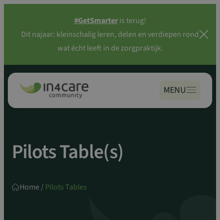
Zoeken
Spring
naar:
#GetSmarter
is terug!
naar
Dit najaar: kleinschalig leren, delen en verdiepen rond
inhoud
wat écht leeft in de zorgpraktijk.
MENU
Pilots Table(s)
Home
/
Pilots Tables