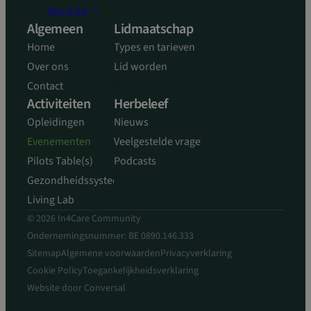
kernfunctionaliteiten van de website mogelijk, zoals
Word lid
gebruikersaanmelding en accountbeheer. De
Algemeen
Lidmaatschap
website kan niet goed worden gebruikt zonder de
strikt noodzakelijke cookies.
Home
Types en tarieven
Aanbieder
/
Over ons
Lid worden
Naam
Vervaldatum
Domein
Contact
sp_landing
1 dag
Spotify Inc.
Activiteiten
Herbeleef
.spotify.com
Opleidingen
Nieuws
Evenementen
Veelgestelde vragen
Pilots Table(s)
Podcasts
Gezondheidssysteem
CookieScriptConsent
4 weken 2
CookieScript
Living Lab
dagen
www.in4care.be
© 2026 In4Care Community
Ondernemingsnummer: BE 0890.146.333
Sitemap
Algemene voorwaarden
Privacyverklaring
Cookie Policy
Toegankelijkheidsverklaring
Website door
Conversal
Google Privacy Policy