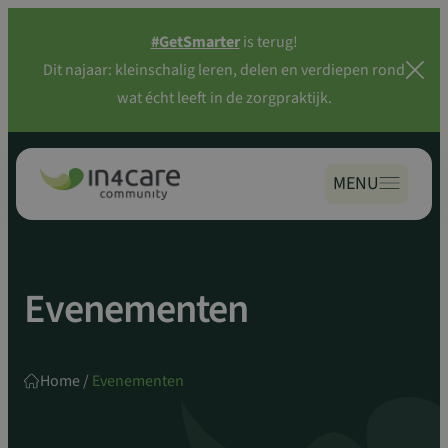
Zoeken
Spring
naar:
#GetSmarter
is terug!
naar
Dit najaar: kleinschalig leren, delen en verdiepen rond
inhoud
wat écht leeft in de zorgpraktijk.
MENU
Evenementen
Home
/
Evenementen