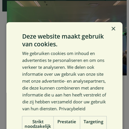
×
Deze website maakt gebruik
van cookies.
We gebruiken cookies om inhoud en
advertenties te personaliseren en om ons
verkeer te analyseren. We delen ook
informatie over uw gebruik van onze site
met onze advertentie- en analysepartners,
die deze kunnen combineren met andere
Alle
Antwerpen
Limburg
informatie die u aan hen heeft verstrekt of
die zij hebben verzameld door uw gebruik
Oost-Vlaanderen
Vlaams-Brabant
van hun diensten.
Privacybeleid
West-Vlaanderen
Strikt
Prestatie
Targeting
noodzakelijk